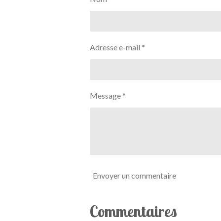
r
r
r
Adresse e-mail *
Message *
Envoyer un commentaire
Commentaires