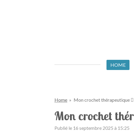
Passer
au
contenu
principal
HOME
Home
»
Mon crochet thérapeutique 🧘‍
Mon crochet théra
Publié le 16 septembre 2025 à 15:25