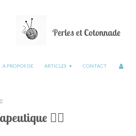
Perles et Cotonnade
A PROPOS DE
ARTICLES
CONTACT
♀️
peutique 🧘‍♀️