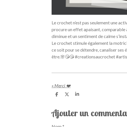
Le crochet n’est pas seulement une activi
procure un effet apaisant, comparable à u
diminue et un sentiment de calme s’insta
Le crochet stimule également la motricit
ce soit pour se détendre, canaliser ses
être.🌸😘😘 #creationsaucrochet #arti
«
Merci ❤️
P
P
P
a
a
a
r
r
r
t
t
t
Ajouter un commenta
a
a
a
g
g
g
e
e
e
Nom *