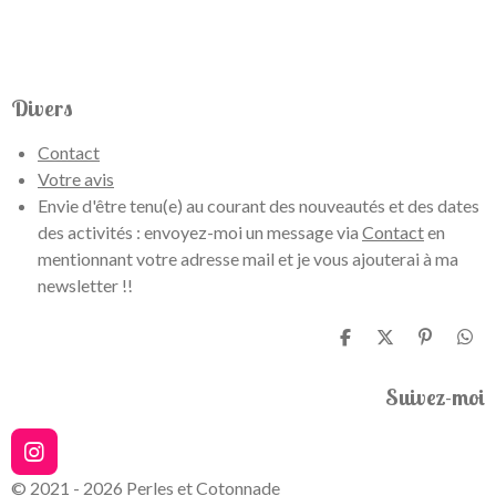
Divers
Contact
Votre avis
Envie d'être tenu(e) au courant des nouveautés et des dates
des activités : envoyez-moi un message via
Contact
en
mentionnant votre adresse mail et je vous ajouterai à ma
newsletter !!
P
P
É
P
a
a
p
a
r
r
i
r
Suivez-moi
t
t
n
t
a
a
g
a
g
g
l
g
e
e
e
e
I
r
r
r
r
n
© 2021 - 2026 Perles et Cotonnade