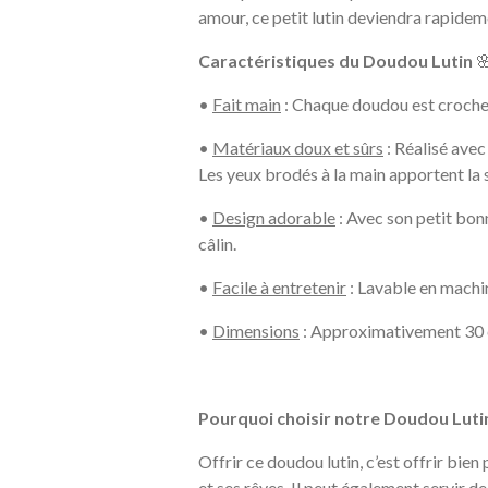
amour, ce petit lutin deviendra rapideme
Caractéristiques du Doudou Lutin

•
Fait main
: Chaque doudou est crocheté
•
Matériaux doux et sûrs
: Réalisé avec
Les yeux brodés à la main apportent la 
•
Design adorable
: Avec son petit bon
câlin.
•
Facile à entretenir
: Lavable en machin
•
Dimensions
: Approximativement 30 cm
Pourquoi choisir notre Doudou Lutin
Offrir ce doudou lutin, c’est offrir bi
et ses rêves. Il peut également servir 