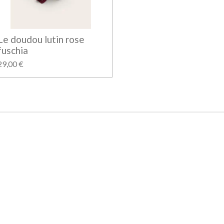
Le doudou lutin rose
fuschia
29,00 €