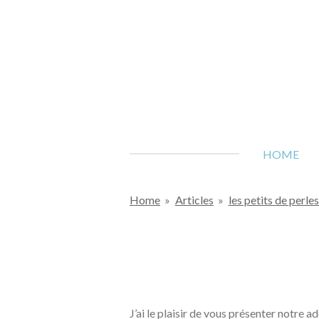
Passer
au
contenu
principal
HOME
Home
»
Articles
»
les petits de perle
J’ai le plaisir de vous présenter notre