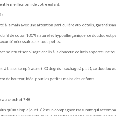
nt le meilleur ami de votre enfant.

:
 à la main avec une attention particulière aux détails, garantissant
 du fil de coton 100% naturel et hypoallergénique, ce doudou est pa
sécurité nécessaire aux tout-petits.
net pointu et son visage enclin à la douceur, ce lutin apporte une 
e à basse température ( 30 degrés - séchage à plat ), ce doudou es
 de hauteur, idéal pour les petites mains des enfants.
 au crochet ?
🧶
en plus qu’un simple jouet. C’est un compagnon rassurant qui accom
de décoration charmante dans la chambre de bébé, ajoutant une touc