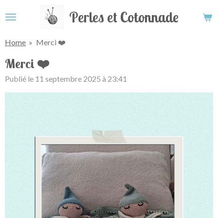
Passer
Perles et Cotonnade
au
contenu
Home
»
Merci ❤️
principal
Merci ❤️
Publié le 11 septembre 2025 à 23:41