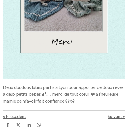
Deux doudous lutins partis à Lyon pour apporter de doux rêves
à deux petits bébés 👶….. merci de tout cœur ❤️ à l’heureuse
mamie de m’avoir fait confiance 😉😘
«
Précédent
Suivant
»
P
P
P
P