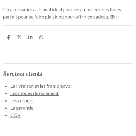
Un accessoire artisanal idéal pour les amoureux des livres,
parfait pour se faire plaisir ou pour offrir en cadeau. 📚✨
P
P
P
P
a
a
a
a
r
r
r
r
t
t
t
t
a
a
a
a
g
g
g
g
e
e
e
e
Services clients
r
r
r
r
La livraison et les frais d'envoi
Les modes de paiement
Les retours
La garantie
CGV