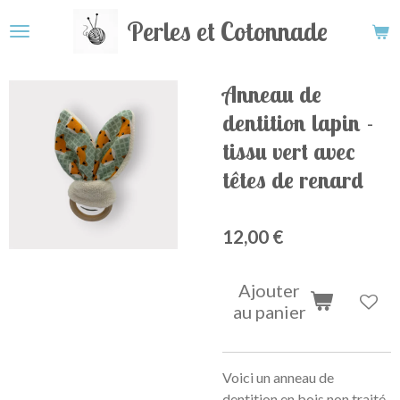
Passer
Perles et Cotonnade
au
contenu
principal
Anneau de
dentition lapin -
tissu vert avec
têtes de renard
12,00 €
Ajouter
au panier
Voici un anneau de
dentition en bois non traité