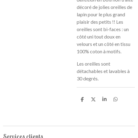
décoré de jolies oreilles de
lapin pour le plus grand
plaisir des petits !! Les
oreilles sont bi-faces : un
côté uni tout doux en
velours et un côté en tissu
100% coton à motifs.
Les oreilles sont
détachables et lavables à
30 degrés.
P
P
P
P
a
a
a
a
r
r
r
r
t
t
t
t
a
a
a
a
g
g
g
g
e
e
e
e
Services clients
r
r
r
r