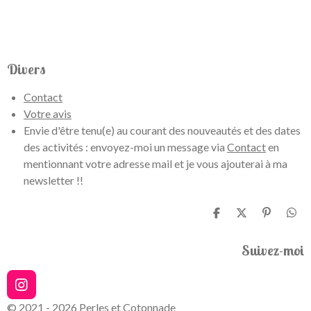
Divers
Contact
Votre avis
Envie d'être tenu(e) au courant des nouveautés et des dates
des activités : envoyez-moi un message via
Contact
en
mentionnant votre adresse mail et je vous ajouterai à ma
newsletter !!
P
P
É
P
a
a
p
a
r
r
i
r
Suivez-moi
t
t
n
t
a
a
g
a
g
g
l
g
e
e
e
e
I
r
r
r
r
n
© 2021 - 2026 Perles et Cotonnade