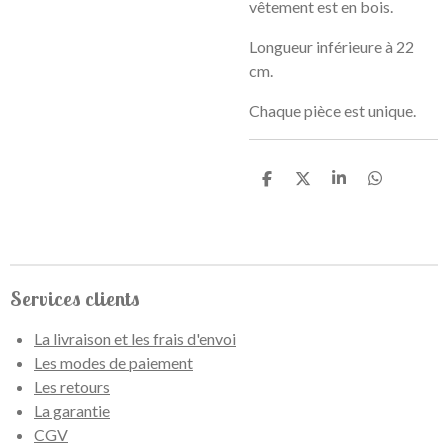
vêtement est en bois.
Longueur inférieure à 22
cm.
Chaque pièce est unique.
P
P
P
P
a
a
a
a
r
r
r
r
t
t
t
t
a
a
a
a
g
g
g
g
e
e
e
e
Services clients
r
r
r
r
La livraison et les frais d'envoi
Les modes de paiement
Les retours
La garantie
CGV