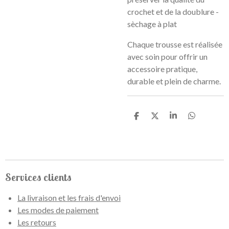
crochet et de la doublure -
sèchage à plat
Chaque trousse est réalisée
avec soin pour offrir un
accessoire pratique,
durable et plein de charme.
P
P
P
P
a
a
a
a
r
r
r
r
t
t
t
t
a
a
a
a
g
g
g
g
e
e
e
e
Services clients
r
r
r
r
La livraison et les frais d'envoi
Les modes de paiement
Les retours