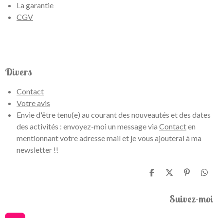
La garantie
CGV
Divers
Contact
Votre avis
Envie d'être tenu(e) au courant des nouveautés et des dates
des activités : envoyez-moi un message via
Contact
en
mentionnant votre adresse mail et je vous ajouterai à ma
newsletter !!
P
P
É
P
a
a
p
a
r
r
i
r
Suivez-moi
t
t
n
t
a
a
g
a
g
g
l
g