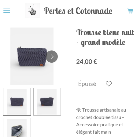
Passer
Perles et Cotonnade
au
contenu
principal
Trousse bleue nuit
- grand modèle
24,00 €
Épuisé
🧶 Trousse artisanale au
crochet doublée tissu –
Accessoire pratique et
élégant fait main