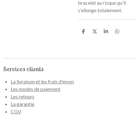
bracelet au risque qu'il
s'allonge totalement.
P
P
P
P
a
a
a
a
r
r
r
r
t
t
t
t
a
a
a
a
g
g
g
g
e
e
e
e
Services clients
r
r
r
r
La livraison et les frais d'envoi
Les modes de paiement
Les retours
La garantie
CGV