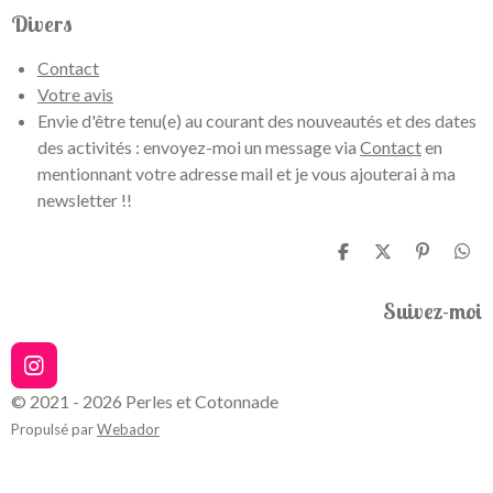
Divers
Contact
Votre avis
Envie d'être tenu(e) au courant des nouveautés et des dates
des activités : envoyez-moi un message via
Contact
en
mentionnant votre adresse mail et je vous ajouterai à ma
newsletter !!
P
P
É
P
a
a
p
a
r
r
i
r
Suivez-moi
t
t
n
t
a
a
g
a
g
g
l
g
e
e
e
e
I
r
r
r
r
n
© 2021 - 2026 Perles et Cotonnade
s
Propulsé par
Webador
t
a
g