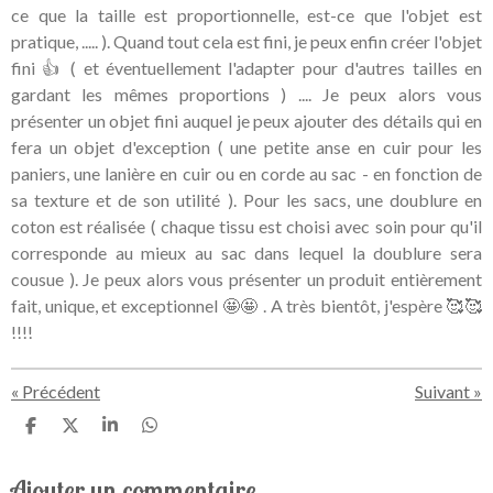
ce que la taille est proportionnelle, est-ce que l'objet est
pratique, ..... ). Quand tout cela est fini, je peux enfin créer l'objet
fini 👍 ( et éventuellement l'adapter pour d'autres tailles en
gardant les mêmes proportions ) .... Je peux alors vous
présenter un objet fini auquel je peux ajouter des détails qui en
fera un objet d'exception ( une petite anse en cuir pour les
paniers, une lanière en cuir ou en corde au sac - en fonction de
sa texture et de son utilité ). Pour les sacs, une doublure en
coton est réalisée ( chaque tissu est choisi avec soin pour qu'il
corresponde au mieux au sac dans lequel la doublure sera
cousue ). Je peux alors vous présenter un produit entièrement
fait, unique, et exceptionnel 🤩🤩 . A très bientôt, j'espère 🥰🥰
!!!!
«
Précédent
Suivant
»
P
P
P
P
a
a
a
a
r
r
r
r
Ajouter un commentaire
t
t
t
t