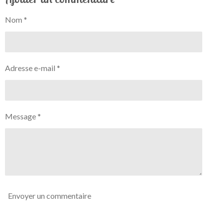
a
a
a
a
g
g
g
g
Nom *
e
e
e
e
r
r
r
r
Adresse e-mail *
Message *
Envoyer un commentaire